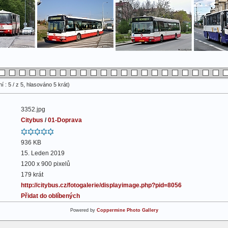
 : 5 / z 5, hlasováno 5 krát)
3352.jpg
Citybus
/
01-Doprava
936 KB
15. Leden 2019
1200 x 900 pixelů
179 krát
http://citybus.cz/fotogalerie/displayimage.php?pid=8056
Přidat do oblíbených
Powered by
Coppermine Photo Gallery