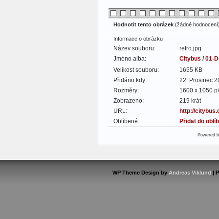
Hodnotit tento obrázek
(žádné hodnocení
Informace o obrázku
Název souboru:
retro.jpg
Jméno alba:
Citybus
/
01-D
Velikost souboru:
1655 KB
Přidáno kdy:
22. Prosinec 
Rozměry:
1600 x 1050 pi
Zobrazeno:
219 krát
URL:
http://citybus
Oblíbené:
Přidat do obl
Powered 
WP Theme Design by
Andreas Viklund
| 