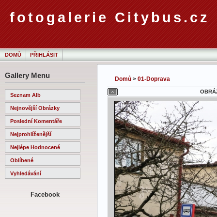
fotogalerie Citybus.cz
DOMŮ
PŘIHLÁSIT
Gallery Menu
Domů
>
01-Doprava
OBRÁZ
Seznam Alb
Nejnovější Obrázky
Poslední Komentáře
Nejprohlíženější
Nejlépe Hodnocené
Oblíbené
Vyhledávání
Facebook