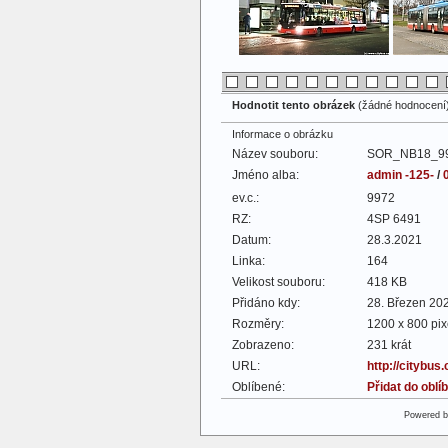
Hodnotit tento obrázek
(žádné hodnocení
Informace o obrázku
Název souboru:
SOR_NB18_99
Jméno alba:
admin -125-
/
ev.c.:
9972
RZ:
4SP 6491
Datum:
28.3.2021
Linka:
164
Velikost souboru:
418 KB
Přidáno kdy:
28. Březen 20
Rozměry:
1200 x 800 pix
Zobrazeno:
231 krát
URL:
http://citybus
Oblíbené:
Přidat do obl
Powered 