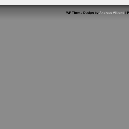
WP Theme Design by
Andreas Viklund
| 