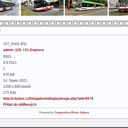
)
15T_9303.JPG
admin -125-
/
01-Doprava
9303
8.8.2021
1
576 KB
14. Srpen 2021
1200 x 800 pixelů
171 krát
http://citybus.cz/fotogalerie/displayimage.php?pid=8578
Přidat do oblíbených
Powered by
Coppermine Photo Gallery