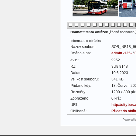
Hodnotit tento obrázek
(žádné hodnocení
Informace o obrázku
Název souboru:
SOR_NB18_99
Jméno alba:
admin -125-
/
ev.c.:
9952
RZ:
9U8 9148
Datum:
10.6.2023
Velikost souboru:
341 KB
Přidáno kdy:
13. Červen 20
Rozměry:
1200 x 800 pix
Zobrazeno:
0 krát
URL:
http://citybus
Oblíbené:
Přidat do obl
Powered 