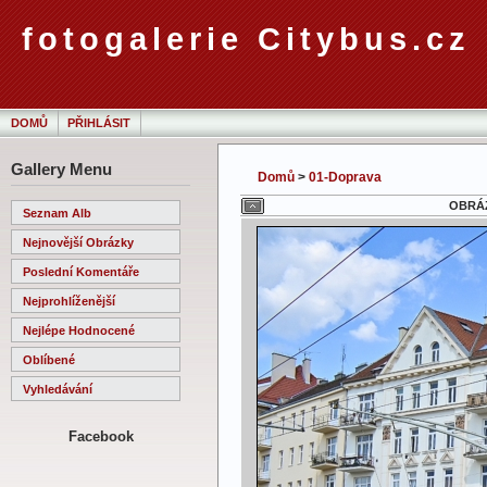
fotogalerie Citybus.cz
DOMŮ
PŘIHLÁSIT
Gallery Menu
Domů
>
01-Doprava
OBRÁZ
Seznam Alb
Nejnovější Obrázky
Poslední Komentáře
Nejprohlíženější
Nejlépe Hodnocené
Oblíbené
Vyhledávání
Facebook