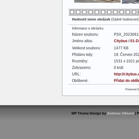
Hodnotit tento obrázek
(žádné hodnocení
Informace o obrázku
Název souboru:
PSX_2023061
Jméno alba:
Citybus
/
01-D
Velikost souboru:
1477 KB
Přidáno kdy:
19. Červen 20
Rozměry:
1531 x 1021 pi
Zobrazeno:
0 krát
URL:
http://citybus
Oblíbené:
Přidat do obl
Powered 
WP Theme Design by
Andreas Viklund
| 