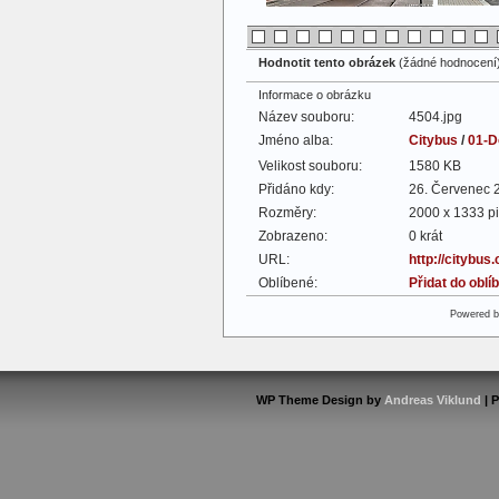
Hodnotit tento obrázek
(žádné hodnocení
Informace o obrázku
Název souboru:
4504.jpg
Jméno alba:
Citybus
/
01-D
Velikost souboru:
1580 KB
Přidáno kdy:
26. Červenec 
Rozměry:
2000 x 1333 pi
Zobrazeno:
0 krát
URL:
http://citybus
Oblíbené:
Přidat do obl
Powered 
WP Theme Design by
Andreas Viklund
| 