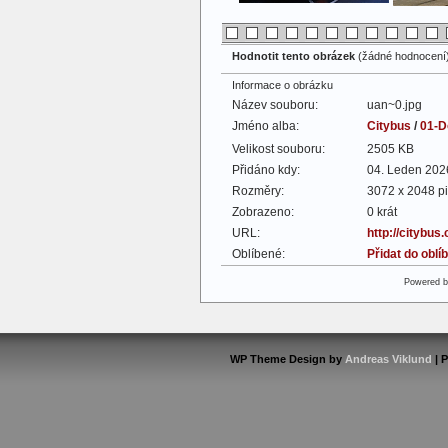
Hodnotit tento obrázek
(žádné hodnocení
Informace o obrázku
Název souboru:
uan~0.jpg
Jméno alba:
Citybus
/
01-D
Velikost souboru:
2505 KB
Přidáno kdy:
04. Leden 202
Rozměry:
3072 x 2048 pi
Zobrazeno:
0 krát
URL:
http://citybus
Oblíbené:
Přidat do obl
Powered 
WP Theme Design by
Andreas Viklund
| 