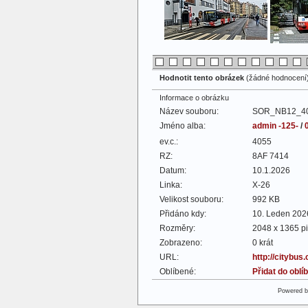
Hodnotit tento obrázek
(žádné hodnocení
Informace o obrázku
Název souboru:
SOR_NB12_40
Jméno alba:
admin -125-
/
ev.c.:
4055
RZ:
8AF 7414
Datum:
10.1.2026
Linka:
X-26
Velikost souboru:
992 KB
Přidáno kdy:
10. Leden 202
Rozměry:
2048 x 1365 pi
Zobrazeno:
0 krát
URL:
http://citybus
Oblíbené:
Přidat do obl
Powered 