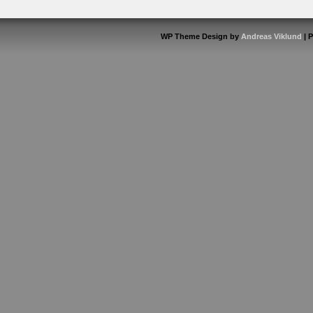
WP Theme Design by
Andreas Viklund
| 