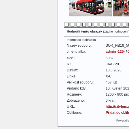
Hodnotit tento obrázek
(žádné hodnocení
Informace o obrázku
Název souboru:
SOR_NB18_50
Jméno alba:
admin -125-
/
ev.c.:
5067
RZ:
8AA 7201
Datum:
10.5.2026
Linka:
X-C
Velikost souboru:
467 KB
Přidáno kdy:
10. Květen 20
Rozměry:
1200 x 800 pix
Zobrazeno:
0 krát
URL:
http://citybus
Oblíbené:
Přidat do obl
Powered 