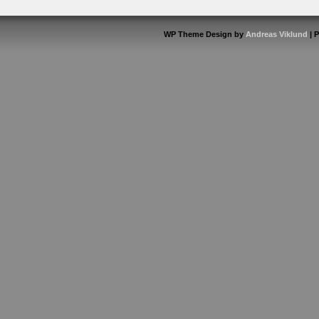
WP Theme Design by
Andreas Viklund
| 