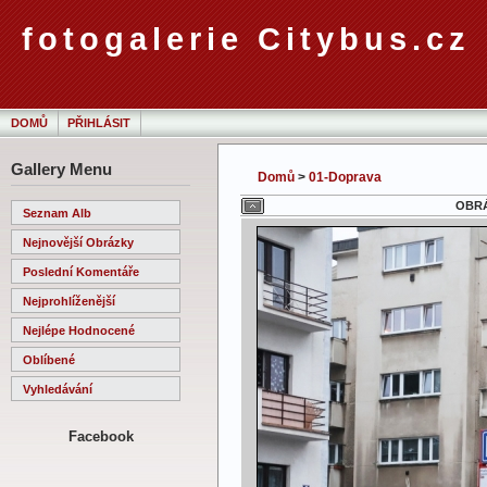
fotogalerie Citybus.cz
DOMŮ
PŘIHLÁSIT
Gallery Menu
Domů
>
01-Doprava
OBRÁ
Seznam Alb
Nejnovější Obrázky
Poslední Komentáře
Nejprohlíženější
Nejlépe Hodnocené
Oblíbené
Vyhledávání
Facebook