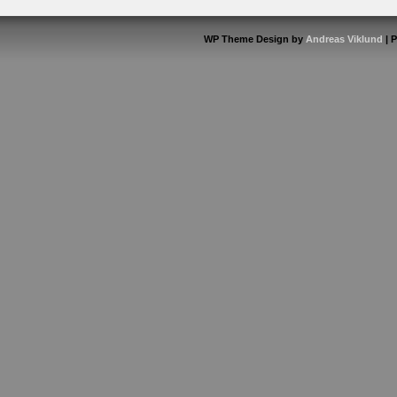
WP Theme Design by
Andreas Viklund
| 