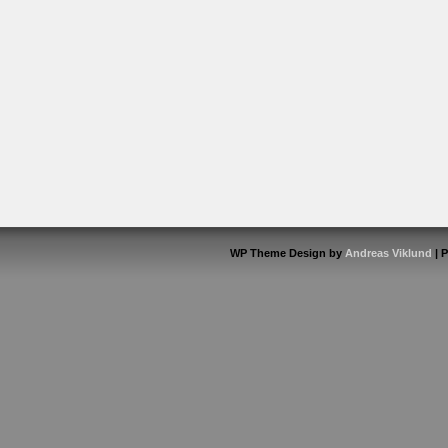
WP Theme Design by
Andreas Viklund
| 