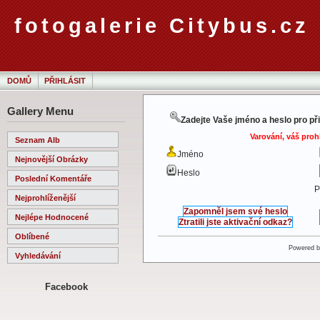
fotogalerie Citybus.cz
DOMŮ
PŘIHLÁSIT
Gallery Menu
Zadejte Vaše jméno a heslo pro př
Varování, váš proh
Seznam Alb
Jméno
Nejnovější Obrázky
Heslo
Poslední Komentáře
P
Nejprohlíženější
Zapomněl jsem své heslo
Nejlépe Hodnocené
Ztratili jste aktivační odkaz?
Oblíbené
Powered 
Vyhledávání
Facebook