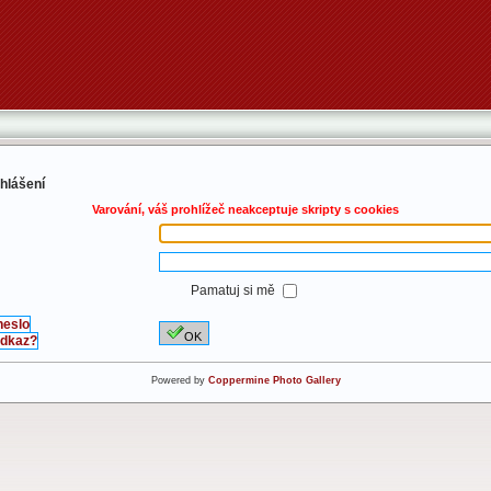
ihlášení
Varování, váš prohlížeč neakceptuje skripty s cookies
Pamatuj si mě
heslo
OK
 odkaz?
Powered by
Coppermine Photo Gallery