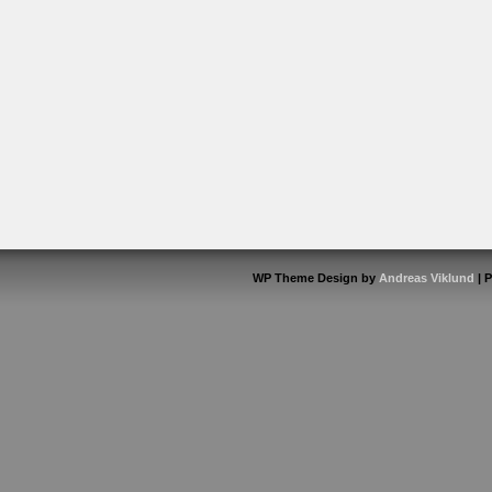
WP Theme Design by
Andreas Viklund
| 