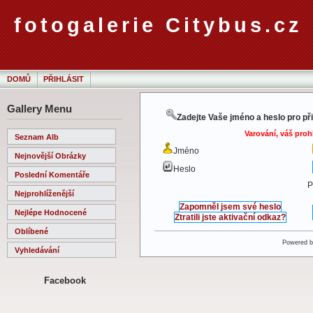
fotogalerie Citybus.cz
DOMŮ
PŘIHLÁSIT
Gallery Menu
Zadejte Vaše jméno a heslo pro př
Varování, váš proh
Seznam Alb
Jméno
Nejnovější Obrázky
Heslo
Poslední Komentáře
P
Nejprohlíženější
Zapomněl jsem své heslo
Nejlépe Hodnocené
Ztratili jste aktivační odkaz?
Oblíbené
Powered 
Vyhledávání
Facebook