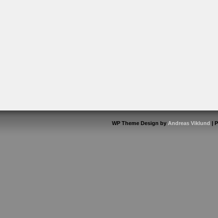
WP Theme Design by
Andreas Viklund
| 