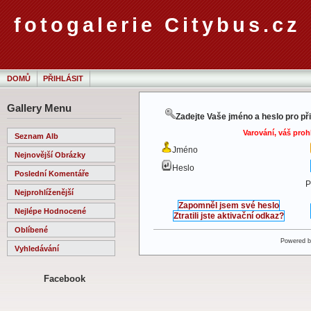
fotogalerie Citybus.cz
DOMŮ
PŘIHLÁSIT
Gallery Menu
Zadejte Vaše jméno a heslo pro př
Varování, váš proh
Seznam Alb
Jméno
Nejnovější Obrázky
Heslo
Poslední Komentáře
P
Nejprohlíženější
Zapomněl jsem své heslo
Nejlépe Hodnocené
Ztratili jste aktivační odkaz?
Oblíbené
Powered 
Vyhledávání
Facebook