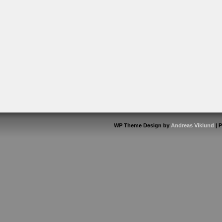
WP Theme Design by
Andreas Viklund
| 