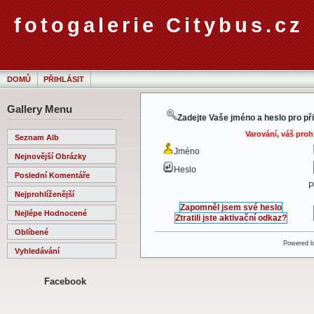
fotogalerie Citybus.cz
DOMŮ
PŘIHLÁSIT
Gallery Menu
Zadejte Vaše jméno a heslo pro př
Varování, váš proh
Seznam Alb
Jméno
Nejnovější Obrázky
Heslo
Poslední Komentáře
P
Nejprohlíženější
Zapomněl jsem své heslo
Nejlépe Hodnocené
Ztratili jste aktivační odkaz?
Oblíbené
Powered 
Vyhledávání
Facebook