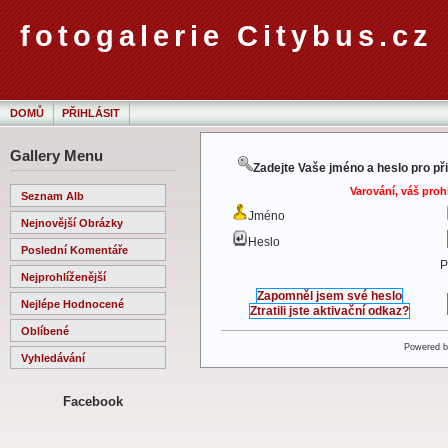
fotogalerie Citybus.cz
DOMŮ
PŘIHLÁSIT
Gallery Menu
Zadejte Vaše jméno a heslo pro př
Varování, váš proh
Seznam Alb
Jméno
Nejnovější Obrázky
Heslo
Poslední Komentáře
P
Nejprohlíženější
Zapomněl jsem své heslo
Nejlépe Hodnocené
Ztratili jste aktivační odkaz?
Oblíbené
Powered 
Vyhledávání
Facebook