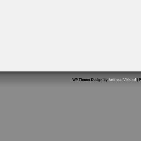
WP Theme Design by
Andreas Viklund
| 