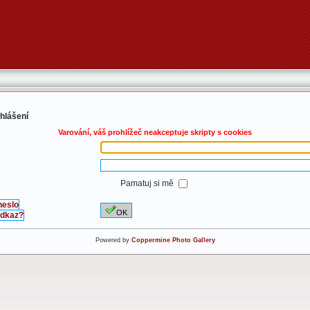
ihlášení
Varování, váš prohlížeč neakceptuje skripty s cookies
Pamatuj si mě
heslo
OK
 odkaz?
Powered by
Coppermine Photo Gallery