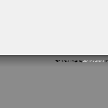
WP Theme Design by
Andreas Viklund
| 