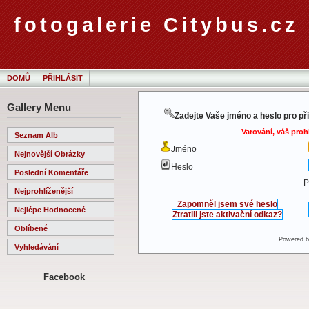
fotogalerie Citybus.cz
DOMŮ
PŘIHLÁSIT
Gallery Menu
Zadejte Vaše jméno a heslo pro př
Varování, váš proh
Seznam Alb
Jméno
Nejnovější Obrázky
Heslo
Poslední Komentáře
P
Nejprohlíženější
Zapomněl jsem své heslo
Nejlépe Hodnocené
Ztratili jste aktivační odkaz?
Oblíbené
Powered 
Vyhledávání
Facebook