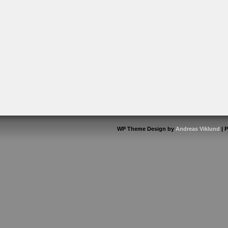
WP Theme Design by
Andreas Viklund
| 