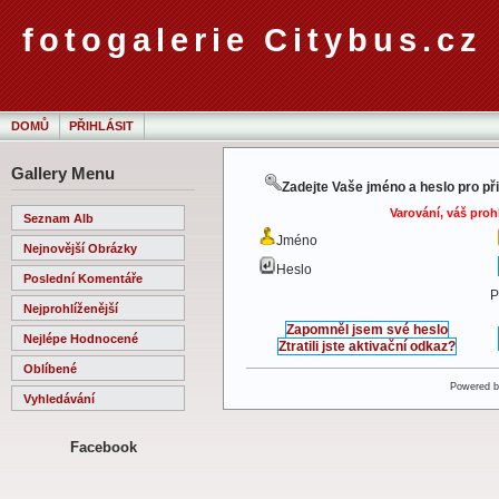
fotogalerie Citybus.cz
DOMŮ
PŘIHLÁSIT
Gallery Menu
Zadejte Vaše jméno a heslo pro př
Varování, váš proh
Seznam Alb
Jméno
Nejnovější Obrázky
Heslo
Poslední Komentáře
P
Nejprohlíženější
Zapomněl jsem své heslo
Nejlépe Hodnocené
Ztratili jste aktivační odkaz?
Oblíbené
Powered 
Vyhledávání
Facebook