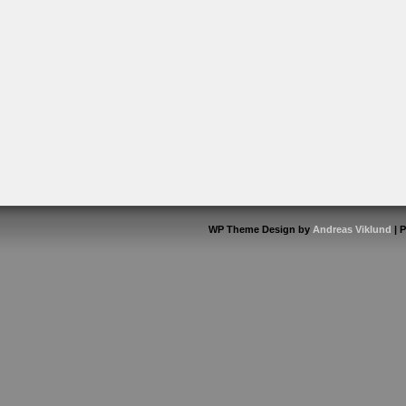
WP Theme Design by
Andreas Viklund
| 