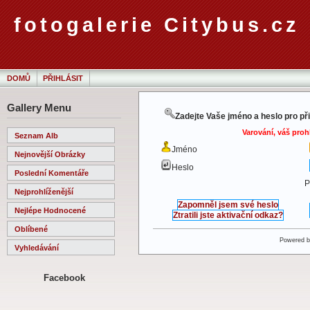
fotogalerie Citybus.cz
DOMŮ
PŘIHLÁSIT
Gallery Menu
Zadejte Vaše jméno a heslo pro př
Varování, váš proh
Seznam Alb
Jméno
Nejnovější Obrázky
Heslo
Poslední Komentáře
P
Nejprohlíženější
Zapomněl jsem své heslo
Nejlépe Hodnocené
Ztratili jste aktivační odkaz?
Oblíbené
Powered 
Vyhledávání
Facebook