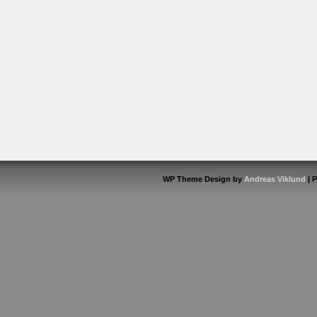
WP Theme Design by
Andreas Viklund
| 