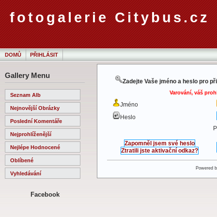
fotogalerie Citybus.cz
DOMŮ
PŘIHLÁSIT
Gallery Menu
Zadejte Vaše jméno a heslo pro př
Varování, váš proh
Seznam Alb
Jméno
Nejnovější Obrázky
Heslo
Poslední Komentáře
P
Nejprohlíženější
Zapomněl jsem své heslo
Nejlépe Hodnocené
Ztratili jste aktivační odkaz?
Oblíbené
Powered 
Vyhledávání
Facebook