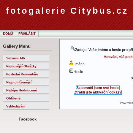
fotogalerie Citybus.cz
DOMŮ
PŘIHLÁSIT
Gallery Menu
Zadejte Vaše jméno a heslo pro př
Varování, váš proh
Seznam Alb
Jméno
Nejnovější Obrázky
Heslo
Poslední Komentáře
P
Nejprohlíženější
Zapomněl jsem své heslo
Nejlépe Hodnocené
Ztratili jste aktivační odkaz?
Oblíbené
Powered 
Vyhledávání
Facebook