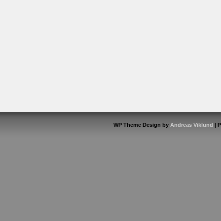
WP Theme Design by
Andreas Viklund
| 