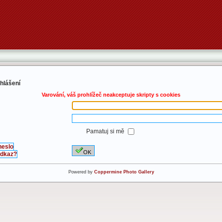
ihlášení
Varování, váš prohlížeč neakceptuje skripty s cookies
Pamatuj si mě
heslo
OK
 odkaz?
Powered by
Coppermine Photo Gallery