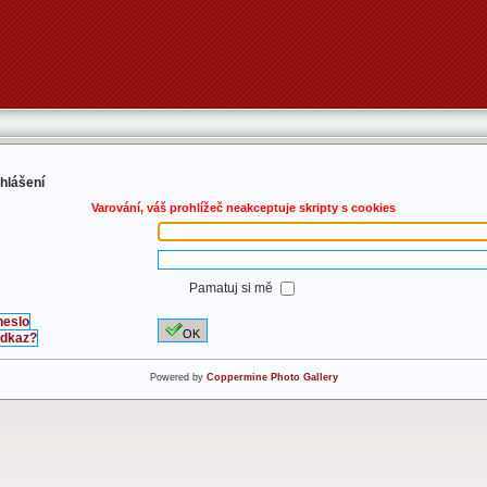
ihlášení
Varování, váš prohlížeč neakceptuje skripty s cookies
Pamatuj si mě
heslo
OK
 odkaz?
Powered by
Coppermine Photo Gallery