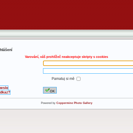
ihlášení
Varování, váš prohlížeč neakceptuje skripty s cookies
Pamatuj si mě
heslo
OK
 odkaz?
Powered by
Coppermine Photo Gallery