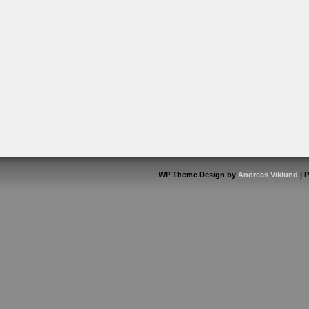
WP Theme Design by
Andreas Viklund
| 