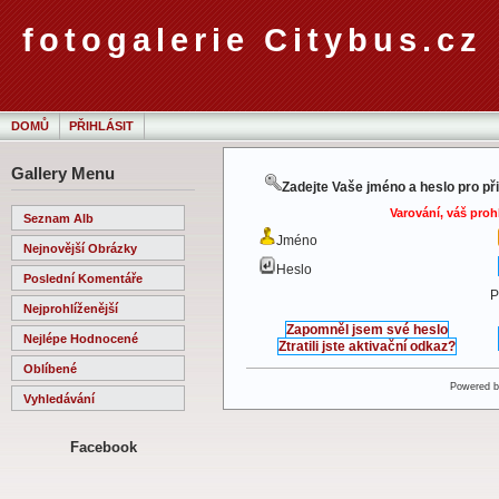
fotogalerie Citybus.cz
DOMŮ
PŘIHLÁSIT
Gallery Menu
Zadejte Vaše jméno a heslo pro př
Varování, váš proh
Seznam Alb
Jméno
Nejnovější Obrázky
Heslo
Poslední Komentáře
P
Nejprohlíženější
Zapomněl jsem své heslo
Nejlépe Hodnocené
Ztratili jste aktivační odkaz?
Oblíbené
Powered 
Vyhledávání
Facebook