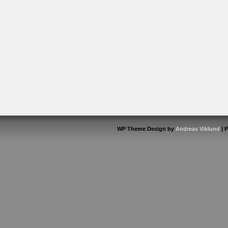
WP Theme Design by
Andreas Viklund
| 