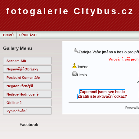
fotogalerie Citybus.cz
DOMŮ
PŘIHLÁSIT
Gallery Menu
Zadejte Vaše jméno a heslo pro př
Varování, váš proh
Seznam Alb
Jméno
Nejnovější Obrázky
Heslo
Poslední Komentáře
P
Nejprohlíženější
Zapomněl jsem své heslo
Nejlépe Hodnocené
Ztratili jste aktivační odkaz?
Oblíbené
Powered 
Vyhledávání
Facebook