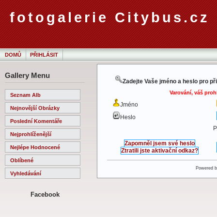
fotogalerie Citybus.cz
DOMŮ
PŘIHLÁSIT
Gallery Menu
Zadejte Vaše jméno a heslo pro př
Varování, váš proh
Seznam Alb
Jméno
Nejnovější Obrázky
Heslo
Poslední Komentáře
P
Nejprohlíženější
Zapomněl jsem své heslo
Nejlépe Hodnocené
Ztratili jste aktivační odkaz?
Oblíbené
Powered 
Vyhledávání
Facebook