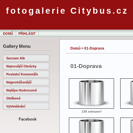
fotogalerie Citybus.cz
DOMŮ
PŘIHLÁSIT
Gallery Menu
Domů
>
01-Doprava
Seznam Alb
01-Doprava
Nejnovější Obrázky
Poslední Komentáře
Nejprohlíženější
Nejlépe Hodnocené
Oblíbené
Vyhledávání
239 zobrazení
Facebook