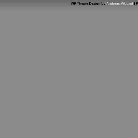
WP Theme Design by
Andreas Viklund
| 