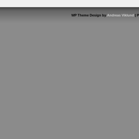
WP Theme Design by
Andreas Viklund
| 