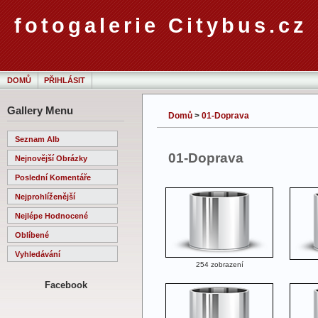
fotogalerie Citybus.cz
DOMŮ
PŘIHLÁSIT
Gallery Menu
Domů
>
01-Doprava
Seznam Alb
01-Doprava
Nejnovější Obrázky
Poslední Komentáře
Nejprohlíženější
Nejlépe Hodnocené
Oblíbené
Vyhledávání
254 zobrazení
Facebook