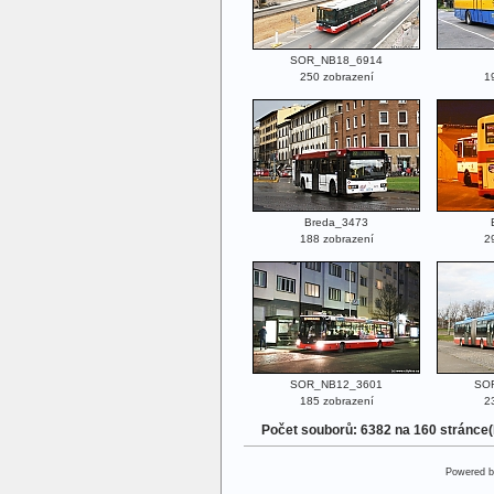
SOR_NB18_6914
250 zobrazení
1
Breda_3473
188 zobrazení
2
SOR_NB12_3601
SO
185 zobrazení
2
Počet souborů: 6382 na 160 stránce
Powered 