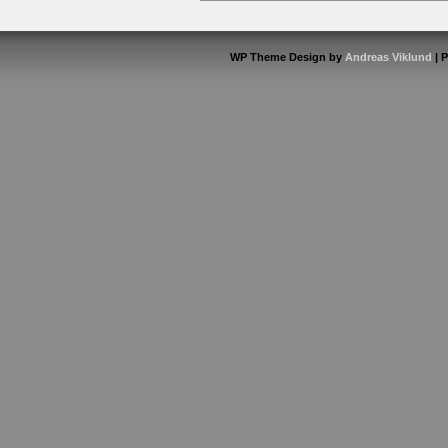
WP Theme Design by
Andreas Viklund
| 