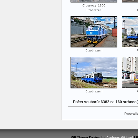
Crossway_1966
0 zobrazení
0 zobrazení
0 zobrazení
Počet souborů: 6382 na 160 stránce
Powered 
WP Theme Design by
Andreas Viklund
| 