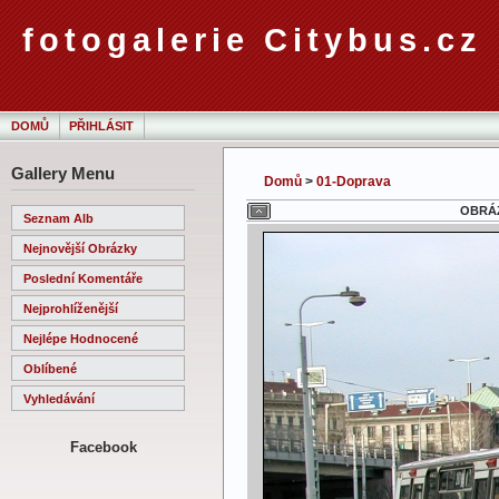
fotogalerie Citybus.cz
DOMŮ
PŘIHLÁSIT
Gallery Menu
Domů
>
01-Doprava
OBRÁZ
Seznam Alb
Nejnovější Obrázky
Poslední Komentáře
Nejprohlíženější
Nejlépe Hodnocené
Oblíbené
Vyhledávání
Facebook