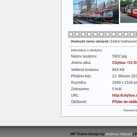
Hodnotit tento obrázek
(žádné hodnocení
Informace o obrázku
Název souboru:
5902.jpg
Jméno alba:
Citybus
/
01-D
Velikost souboru:
884 KB
Přidáno kdy:
22. Březen 20
Rozměry:
2048 x 1536 pi
Zobrazeno:
0 krát
URL:
http://citybus
Oblíbené:
Přidat do obl
Powered 
WP Theme Design by
Andreas Viklund
| 