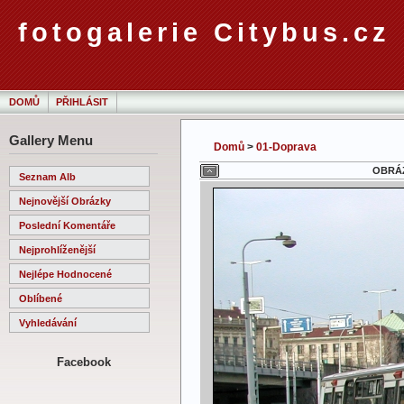
fotogalerie Citybus.cz
DOMŮ
PŘIHLÁSIT
Gallery Menu
Domů
>
01-Doprava
OBRÁZ
Seznam Alb
Nejnovější Obrázky
Poslední Komentáře
Nejprohlíženější
Nejlépe Hodnocené
Oblíbené
Vyhledávání
Facebook