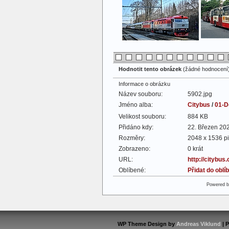
Hodnotit tento obrázek
(žádné hodnocení
Informace o obrázku
Název souboru:
5902.jpg
Jméno alba:
Citybus
/
01-D
Velikost souboru:
884 KB
Přidáno kdy:
22. Březen 20
Rozměry:
2048 x 1536 pi
Zobrazeno:
0 krát
URL:
http://citybus
Oblíbené:
Přidat do obl
Powered 
WP Theme Design by
Andreas Viklund
| 