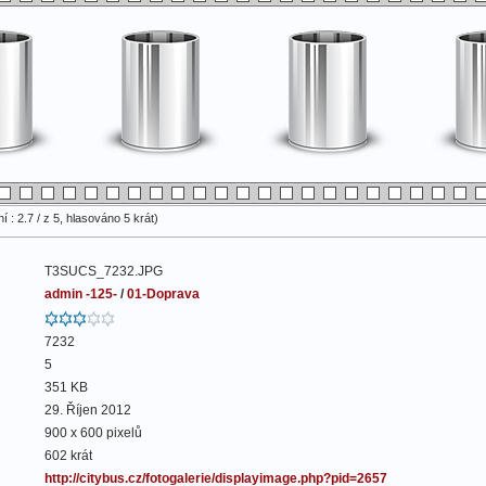
 : 2.7 / z 5, hlasováno 5 krát)
T3SUCS_7232.JPG
admin -125-
/
01-Doprava
7232
5
351 KB
29. Říjen 2012
900 x 600 pixelů
602 krát
http://citybus.cz/fotogalerie/displayimage.php?pid=2657