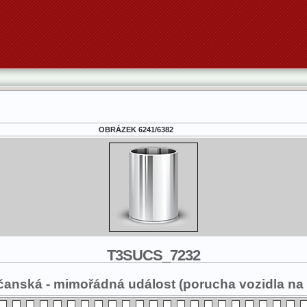
OBRÁZEK 6241/6382
T3SUCS_7232
anská - mimořádná událost (porucha vozidla na 