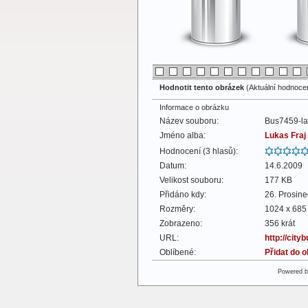
Hodnotit tento obrázek
(Aktuální hodnocení
Informace o obrázku
Název souboru:
Bus7459-la
Jméno alba:
Lukas Fraj
Hodnocení (3 hlasů):
Datum:
14.6.2009
Velikost souboru:
177 KB
Přidáno kdy:
26. Prosin
Rozměry:
1024 x 685 
Zobrazeno:
356 krát
URL:
http://cit
Oblíbené:
Přidat do 
Powered 