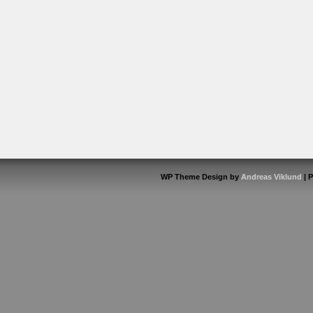
WP Theme Design by
Andreas Viklund
| 