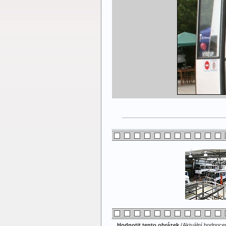
Hodnotit tento obrázek
(Aktuální hodnocení