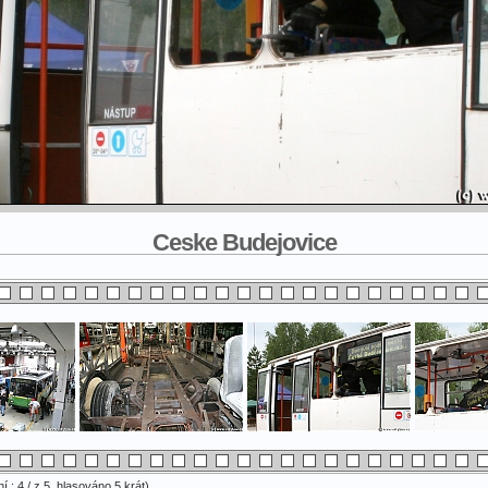
Ceske Budejovice
 : 4 / z 5, hlasováno 5 krát)