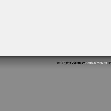
WP Theme Design by
Andreas Viklund
| 