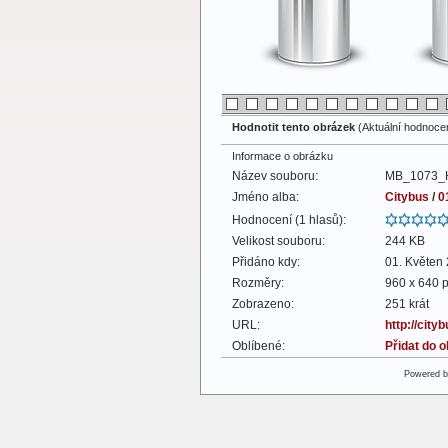
Hodnotit tento obrázek
(Aktuální hodnocení
Informace o obrázku
Název souboru:
MB_1073_H
Jméno alba:
Citybus
/
0
Hodnocení (1 hlasů):
Velikost souboru:
244 KB
Přidáno kdy:
01. Květen
Rozměry:
960 x 640 p
Zobrazeno:
251 krát
URL:
http://cit
Oblíbené:
Přidat do 
Powered 