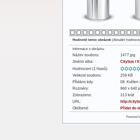
Hodnotit tento obrázek
(Aktuální hodnocení
Informace o obrázku
Název souboru:
1477.jpg
Jméno alba:
Citybus
/
0
Hodnocení (1 hlasů):
Velikost souboru:
259 KB
Přidáno kdy:
08. Květen
Rozměry:
960 x 640 p
Zobrazeno:
313 krát
URL:
http://cit
Oblíbené:
Přidat do 
Powered 