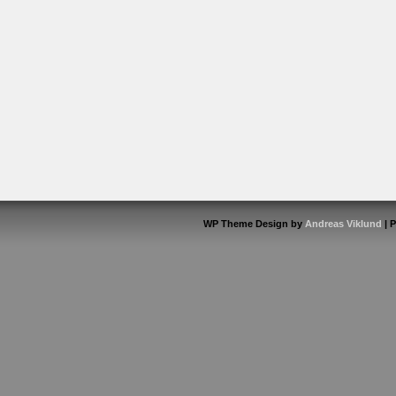
WP Theme Design by
Andreas Viklund
| 