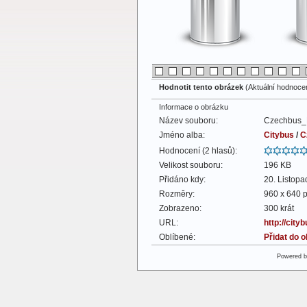
Hodnotit tento obrázek
(Aktuální hodnocení
Informace o obrázku
Název souboru:
Czechbus_
Jméno alba:
Citybus
/
C
Hodnocení (2 hlasů):
Velikost souboru:
196 KB
Přidáno kdy:
20. Listop
Rozměry:
960 x 640 p
Zobrazeno:
300 krát
URL:
http://cit
Oblíbené:
Přidat do 
Powered 