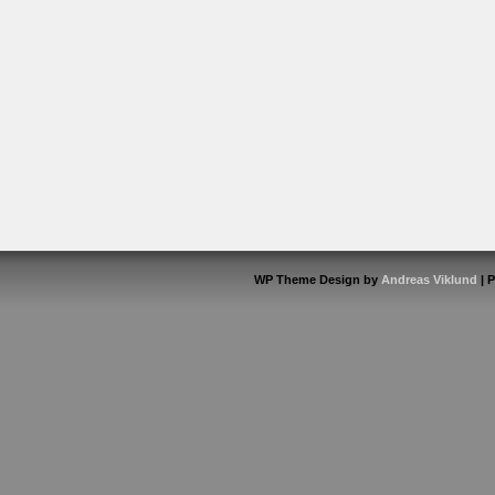
WP Theme Design by
Andreas Viklund
| 