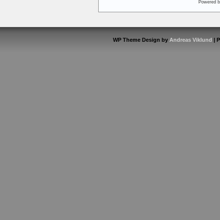
Powered 
WP Theme Design by
Andreas Viklund
| 