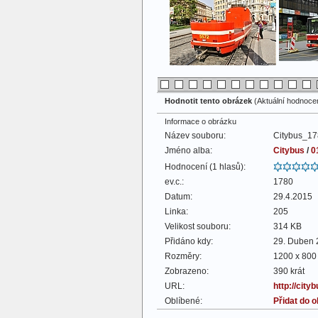
Hodnotit tento obrázek
(Aktuální hodnocení
Informace o obrázku
Název souboru:
Citybus_17
Jméno alba:
Citybus
/
0
Hodnocení (1 hlasů):
ev.c.:
1780
Datum:
29.4.2015
Linka:
205
Velikost souboru:
314 KB
Přidáno kdy:
29. Duben 
Rozměry:
1200 x 800 
Zobrazeno:
390 krát
URL:
http://cit
Oblíbené:
Přidat do 