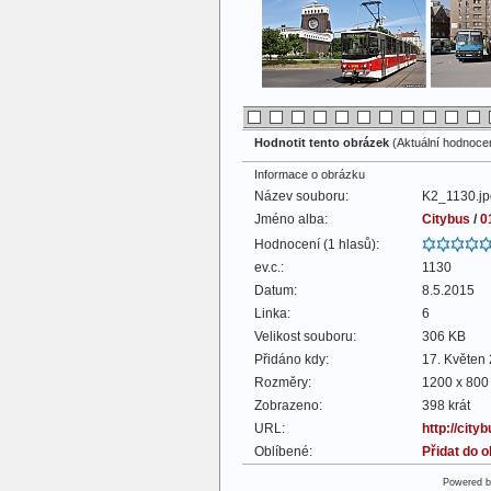
Hodnotit tento obrázek
(Aktuální hodnocení
Informace o obrázku
Název souboru:
K2_1130.jp
Jméno alba:
Citybus
/
0
Hodnocení (1 hlasů):
ev.c.:
1130
Datum:
8.5.2015
Linka:
6
Velikost souboru:
306 KB
Přidáno kdy:
17. Květen
Rozměry:
1200 x 800 
Zobrazeno:
398 krát
URL:
http://cit
Oblíbené:
Přidat do 
Powered 