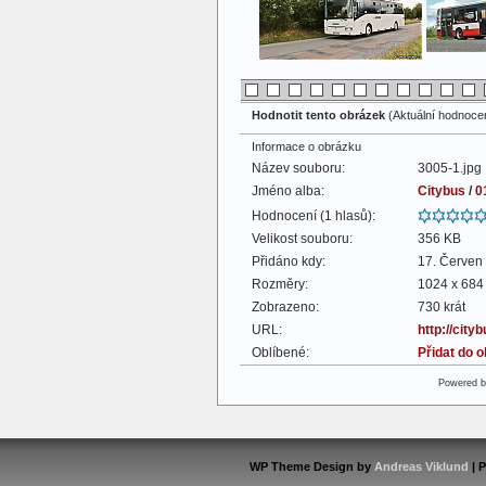
Hodnotit tento obrázek
(Aktuální hodnocení
Informace o obrázku
Název souboru:
3005-1.jpg
Jméno alba:
Citybus
/
0
Hodnocení (1 hlasů):
Velikost souboru:
356 KB
Přidáno kdy:
17. Červen
Rozměry:
1024 x 684 
Zobrazeno:
730 krát
URL:
http://cit
Oblíbené:
Přidat do 
Powered 
WP Theme Design by
Andreas Viklund
| 