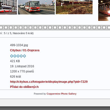
 : 5 / z 5, hlasováno 5 krát)
499-1034.jpg
Citybus
/
01-Doprava
421 KB
19. Listopad 2016
1200 x 770 pixelů
626 krát
http://citybus.cz/fotogalerie/displayimage.php?pid=7229
Přidat do oblíbených
Powered by
Coppermine Photo Gallery