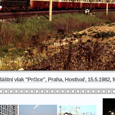
áštní vlak "Prčice", Praha, Hostivař, 15.5.1982,