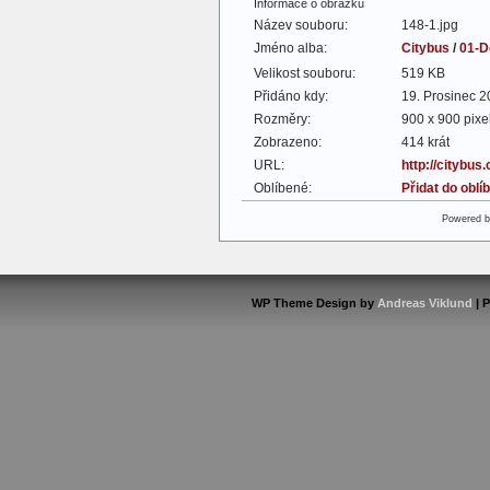
Informace o obrázku
Název souboru:
148-1.jpg
Jméno alba:
Citybus
/
01-D
Velikost souboru:
519 KB
Přidáno kdy:
19. Prosinec 
Rozměry:
900 x 900 pixe
Zobrazeno:
414 krát
URL:
http://citybus
Oblíbené:
Přidat do obl
Powered 
WP Theme Design by
Andreas Viklund
| 