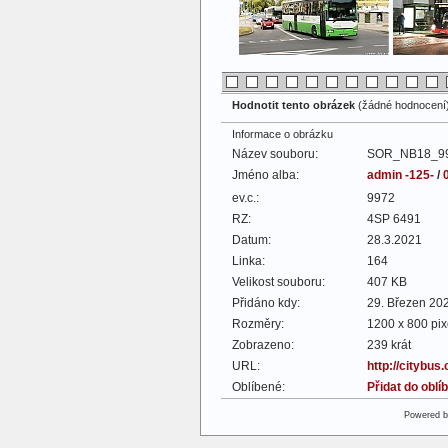
Hodnotit tento obrázek
(žádné hodnocení
Informace o obrázku
Název souboru:
SOR_NB18_99
Jméno alba:
admin -125-
/
ev.c.:
9972
RZ:
4SP 6491
Datum:
28.3.2021
Linka:
164
Velikost souboru:
407 KB
Přidáno kdy:
29. Březen 20
Rozměry:
1200 x 800 pix
Zobrazeno:
239 krát
URL:
http://citybus
Oblíbené:
Přidat do obl
Powered 