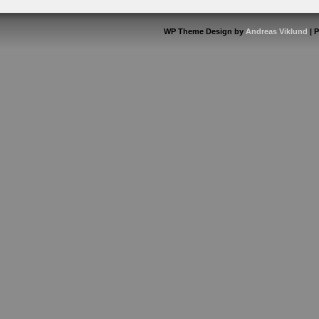
WP Theme Design by
Andreas Viklund
| 