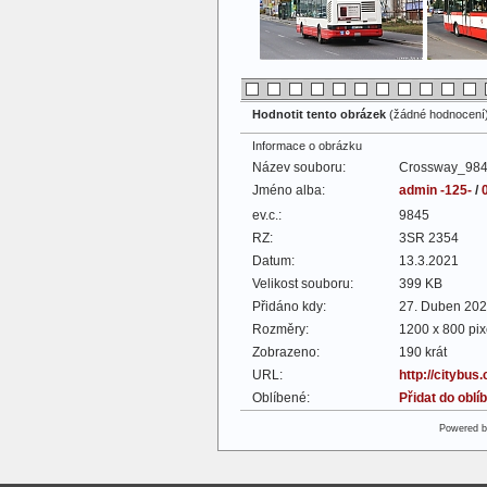
Hodnotit tento obrázek
(žádné hodnocení
Informace o obrázku
Název souboru:
Crossway_98
Jméno alba:
admin -125-
/
ev.c.:
9845
RZ:
3SR 2354
Datum:
13.3.2021
Velikost souboru:
399 KB
Přidáno kdy:
27. Duben 20
Rozměry:
1200 x 800 pix
Zobrazeno:
190 krát
URL:
http://citybus
Oblíbené:
Přidat do obl
Powered 