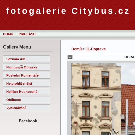
fotogalerie Citybus.cz
DOMŮ
PŘIHLÁSIT
Gallery Menu
Domů
>
01-Doprava
OBRÁZ
Seznam Alb
Nejnovější Obrázky
Poslední Komentáře
Nejprohlíženější
Nejlépe Hodnocené
Oblíbené
Vyhledávání
Facebook